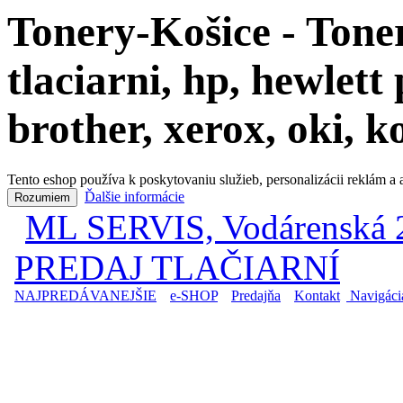
Tonery-Košice - Toner
tlaciarni, hp, hewlet
brother, xerox, oki, 
Tento eshop používa k poskytovaniu služieb, personalizácii reklám a
Ďalšie informácie
Rozumiem
ML SERVIS, Vodárenská 2
|
PREDAJ TLAČIARNÍ
NAJPREDÁVANEJŠIE
|
e-SHOP
|
Predajňa
|
Kontakt
|
Navigáci