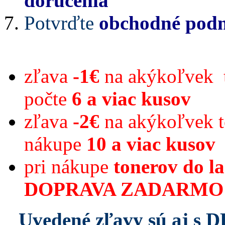
doručenia
Potvrďte
obchodné pod
zľava
-1€
na akýkoľvek t
počte
6 a viac kusov
zľava
-2€
na akýkoľvek 
nákupe
10 a viac kusov
pri nákupe
tonerov do la
DOPRAVA ZADARMO 
Uvedené zľavy sú aj s D