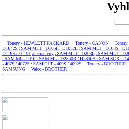
Vyh
Tonery - HEWLETT PACKARD
Tonery - CANON
Tonery
D1042S
: SAM MLT - D105L - D1052L
: SAM MLT - D108S - D1
D119S / D119L
alternatívny
: SAM MLT - D203L
: SAM MLT - D2
: SAM ML - 2010
: SAM ML - D2850B / D2850A
: SAM SCX - D4
- 407S / 4072S
: SAM CLT - 409S / 4092S
Tonery - BROTHER
SAMSUNG
Valce - BROTHER