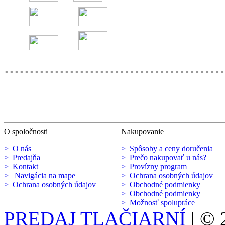
............................................
O spoločnosti
Nakupovanie
> O nás
> Spôsoby a ceny doručenia
> Predajňa
> Prečo nakupovať u nás?
> Kontakt
> Provízny program
> Navigácia na mape
> Ochrana osobných údajov
> Ochrana osobných údajov
> Obchodné podmienky
> Obchodné podmienky
> Možnosť spolupráce
PREDAJ TLAČIARNÍ
| ©