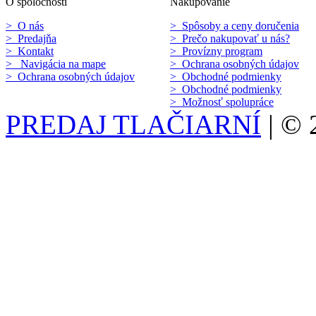
O spoločnosti
Nakupovanie
> O nás
> Spôsoby a ceny doručenia
> Predajňa
> Prečo nakupovať u nás?
> Kontakt
> Provízny program
> Navigácia na mape
> Ochrana osobných údajov
> Ochrana osobných údajov
> Obchodné podmienky
> Obchodné podmienky
> Možnosť spolupráce
PREDAJ TLAČIARNÍ
| ©