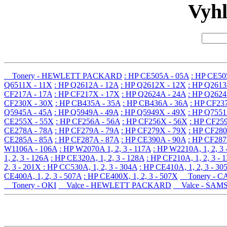
Vyh
Tonery - HEWLETT PACKARD
: HP CE505A - 05A
: HP CE50
Q6511X - 11X
: HP Q2612A - 12A
: HP Q2612X - 12X
: HP Q2613
CF217A - 17A
: HP CF217X - 17X
: HP Q2624A - 24A
: HP Q2624
CF230X - 30X
: HP CB435A - 35A
: HP CB436A - 36A
: HP CF23
Q5945A - 45A
: HP Q5949A - 49A
: HP Q5949X - 49X
: HP Q7551
CE255X - 55X
: HP CF256A - 56A
: HP CF256X - 56X
: HP CF25
CE278A - 78A
: HP CF279A - 79A
: HP CF279X - 79X
: HP CF280
CE285A - 85A
: HP CF287A - 87A
: HP CE390A - 90A
: HP CF287
W1106A - 106A
: HP W2070A 1, 2, 3 - 117A
: HP W2210A, 1, 2, 3 
1, 2, 3 - 126A
: HP CE320A, 1, 2, 3 - 128A
: HP CF210A, 1, 2, 3 - 
2, 3 - 201X
: HP CC530A, 1, 2, 3 - 304A
: HP CE410A, 1, 2, 3 - 30
CE400A, 1, 2, 3 - 507A
: HP CE400X, 1, 2, 3 - 507X
Tonery - 
Tonery - OKI
Valce - HEWLETT PACKARD
Valce - SAM