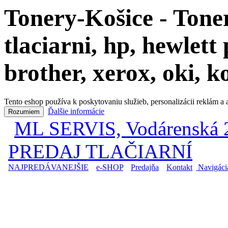
Tonery-Košice - Toner
tlaciarni, hp, hewlet
brother, xerox, oki, 
Tento eshop používa k poskytovaniu služieb, personalizácii reklám a
Ďalšie informácie
Rozumiem
ML SERVIS, Vodárenská 2
|
PREDAJ TLAČIARNÍ
NAJPREDÁVANEJŠIE
|
e-SHOP
|
Predajňa
|
Kontakt
|
Navigáci