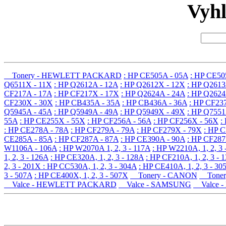
Vyh
Tonery - HEWLETT PACKARD
: HP CE505A - 05A
: HP CE50
Q6511X - 11X
: HP Q2612A - 12A
: HP Q2612X - 12X
: HP Q2613
CF217A - 17A
: HP CF217X - 17X
: HP Q2624A - 24A
: HP Q2624
CF230X - 30X
: HP CB435A - 35A
: HP CB436A - 36A
: HP CF23
Q5945A - 45A
: HP Q5949A - 49A
: HP Q5949X - 49X
: HP Q7551
55A
: HP CE255X - 55X
: HP CF256A - 56A
: HP CF256X - 56X
:
: HP CE278A - 78A
: HP CF279A - 79A
: HP CF279X - 79X
: HP 
CE285A - 85A
: HP CF287A - 87A
: HP CE390A - 90A
: HP CF287
W1106A - 106A
: HP W2070A 1, 2, 3 - 117A
: HP W2210A, 1, 2, 3 
1, 2, 3 - 126A
: HP CE320A, 1, 2, 3 - 128A
: HP CF210A, 1, 2, 3 - 
2, 3 - 201X
: HP CC530A, 1, 2, 3 - 304A
: HP CE410A, 1, 2, 3 - 30
3 - 507A
: HP CE400X, 1, 2, 3 - 507X
Tonery - CANON
Toner
Valce - HEWLETT PACKARD
Valce - SAMSUNG
Valce 