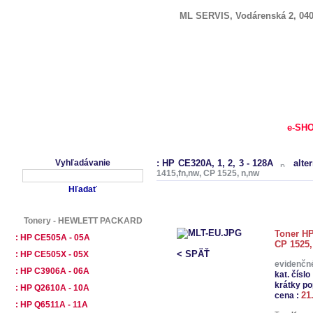
ML SERVIS, Vodárenská 2, 040
NAJPREDÁVANEJŠIE
|
e-SH
Vyhľadávanie
: HP CE320A, 1, 2, 3 - 128A
alte
1415,fn,nw, CP 1525, n,nw
Toner HP 
Tonery - HEWLETT PACKARD
Toner HP
: HP CE505A - 05A
CP 1525,
< SPÄŤ
: HP CE505X - 05X
evidenčné
: HP C3906A - 06A
kat. číslo 
krátky po
: HP Q2610A - 10A
21
cena :
: HP Q6511A - 11A