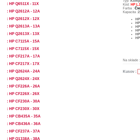
Typ:
Kompa
: HP Q6511X - 11X
Kód:
HP LJ
Farba :
Čie
: HP Q2612A - 12A
Kapacita :
2
: HP Q2612X - 12X
HP
HP
: HP Q2613A - 13A
HP
HP
: HP Q2613X - 13X
HP
HP
: HP C7115A - 15A
: HP C7115X - 15X
: HP CF217A - 17A
Na sklade 
: HP CF217X - 17X
: HP Q2624A - 24A
Kusov :
: HP Q2624X - 24X
: HP CF226A - 26A
: HP CF226X - 26X
: HP CF230A - 30A
: HP CF230X - 30X
: HP CB435A - 35A
: HP CB436A - 36A
: HP CF237A - 37A
: HP Q1338A - 38A