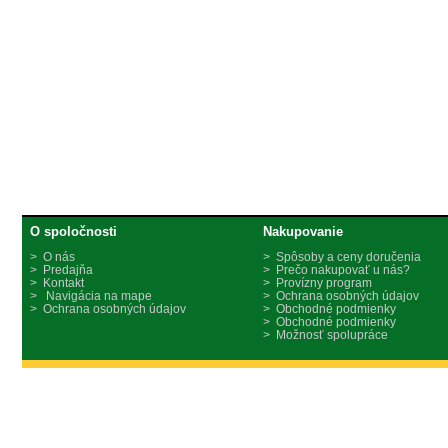
O spoločnosti
Nakupovanie
> O nás
> Spôsoby a ceny doručenia
> Predajňa
> Prečo nakupovať u nás?
> Kontakt
> Provízny program
> Navigácia na mape
> Ochrana osobných údajov
> Ochrana osobných údajov
> Obchodné podmienky
> Obchodné podmienky
> Možnosť spolupráce