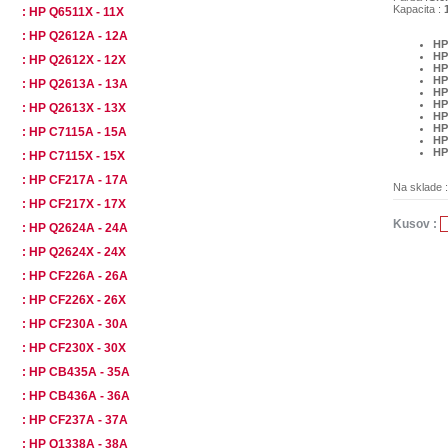
Kapacita :
1
: HP Q6511X - 11X
: HP Q2612A - 12A
HP
HP
: HP Q2612X - 12X
HP
HP
: HP Q2613A - 13A
HP
HP
: HP Q2613X - 13X
HP
HP
: HP C7115A - 15A
HP
HP
: HP C7115X - 15X
: HP CF217A - 17A
Na sklade 
: HP CF217X - 17X
Kusov :
: HP Q2624A - 24A
: HP Q2624X - 24X
: HP CF226A - 26A
: HP CF226X - 26X
: HP CF230A - 30A
: HP CF230X - 30X
: HP CB435A - 35A
: HP CB436A - 36A
: HP CF237A - 37A
: HP Q1338A - 38A