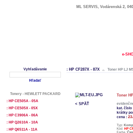
ML SERVIS, Vodárenská 2, 040
NAJPREDÁVANEJŠIE
|
e-SH
Vyhľadávanie
: HP CF287X - 87X
Toner HP LJ M
Tonery - HEWLETT PACKARD
Toner H
: HP CE505A - 05A
< SPÄŤ
evidenčné
: HP CE505X - 05X
kat. číslo 
krátky po
: HP C3906A - 06A
23
cena :
: HP Q2610A - 10A
Typ:
Kompa
Kód:
HP CF
: HP Q6511A - 11A
Farba :
Čie