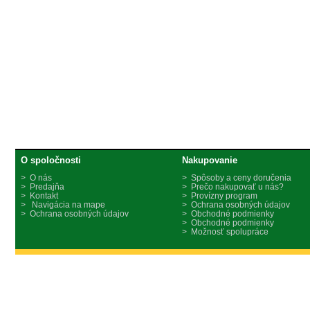
O spoločnosti
Nakupovanie
> O nás
> Spôsoby a ceny doručenia
> Predajňa
> Prečo nakupovať u nás?
> Kontakt
> Provízny program
> Navigácia na mape
> Ochrana osobných údajov
> Ochrana osobných údajov
> Obchodné podmienky
> Obchodné podmienky
> Možnosť spolupráce