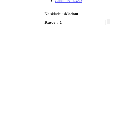
Canon PC D450
Na sklade :
skladom
Kusov :