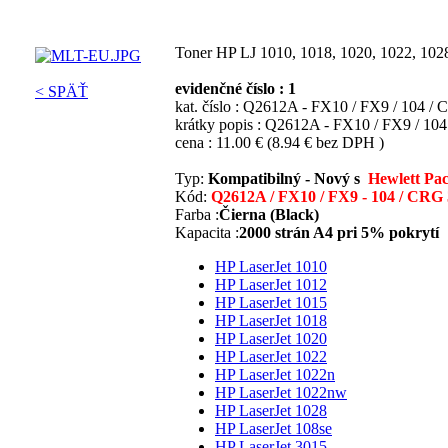
Toner HP LJ 1010, 1018, 1020, 1022, 10
evidenčné číslo : 1
< SPÄŤ
kat. číslo :
Q2612A - FX10 / FX9 / 104 /
krátky popis :
Q2612A - FX10 / FX9 / 10
cena :
11.00 €
(8.94 € bez DPH )
Typ:
Kompatibilný - Nový s
Hewlett Pa
Kód:
Q2612A / FX10 / FX9 - 104 / CRG
Farba :
Čierna (Black)
Kapacita :
2000 strán A4 pri 5% pokrytí
HP LaserJet 1010
HP LaserJet 1012
HP LaserJet 1015
HP LaserJet 1018
HP LaserJet 1020
HP LaserJet 1022
HP LaserJet 1022n
HP LaserJet 1022nw
HP LaserJet 1028
HP LaserJet 108se
HP LaserJet 3015