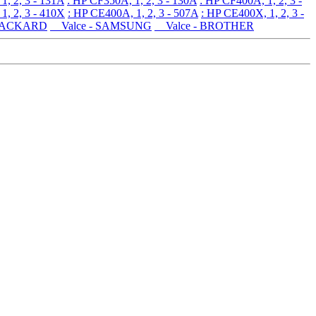
1, 2, 3 - 131A
: HP CF350A, 1, 2, 3 - 130A
: HP CF400A, 1, 2, 3 -
1, 2, 3 - 410X
: HP CE400A, 1, 2, 3 - 507A
: HP CE400X, 1, 2, 3 -
PACKARD
Valce - SAMSUNG
Valce - BROTHER