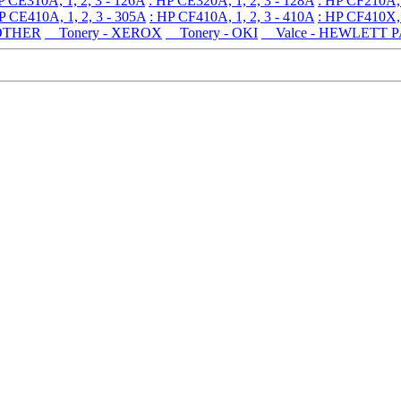
P CE310A, 1, 2, 3 - 126A
: HP CE320A, 1, 2, 3 - 128A
: HP CF210A, 
P CE410A, 1, 2, 3 - 305A
: HP CF410A, 1, 2, 3 - 410A
: HP CF410X, 
OTHER
Tonery - XEROX
Tonery - OKI
Valce - HEWLETT 