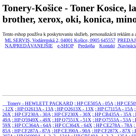
Tonery-Košice - Toner Kosice, l
brother, xerox, oki, konica, mi
Tento eshop používa k poskytovaniu služieb, personalizácii reklám a
ML SERVIS, Vodárenská 2, 04001 Košice, 0905 645557
|
PREDAJ
NAJPREDÁVANEJŠIE
|
e-SHOP
|
Predajňa
|
Kontakt
|
Navigáci
Tonery - HEWLETT PACKARD
: HP CE505A - 05A
: HP CE50
- 12X
: HP Q2613A - 13A
: HP Q2613X - 13X
: HP C7115A - 15A
26X
: HP CF230A - 30A
: HP CF230X - 30X
: HP CB435A - 35A
:
49A
: HP Q5949X - 49X
: HP Q7551X - 51X
: HP Q7553A - 53A
:
59X
: HP CC364A - 64A
: HP CC364X - 64X
: HP CE278A - 78A
:
85A
: HP CF287A - 87A
: HP CE390A - 90A
: HP CF287X - 87X
: