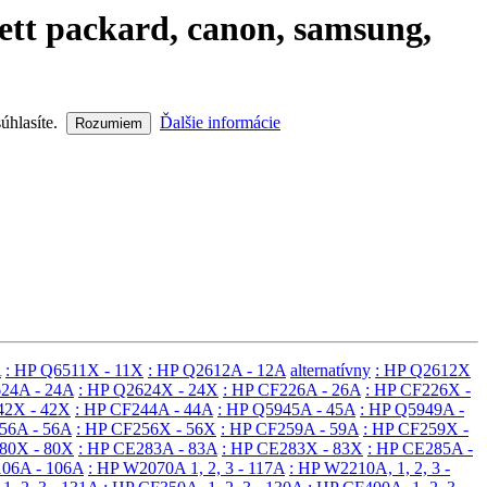
lett packard, canon, samsung,
súhlasíte.
Ďalšie informácie
Rozumiem
A
: HP Q6511X - 11X
: HP Q2612A - 12A
alternatívny
: HP Q2612X
624A - 24A
: HP Q2624X - 24X
: HP CF226A - 26A
: HP CF226X -
42X - 42X
: HP CF244A - 44A
: HP Q5945A - 45A
: HP Q5949A -
56A - 56A
: HP CF256X - 56X
: HP CF259A - 59A
: HP CF259X -
80X - 80X
: HP CE283A - 83A
: HP CE283X - 83X
: HP CE285A -
106A - 106A
: HP W2070A 1, 2, 3 - 117A
: HP W2210A, 1, 2, 3 -