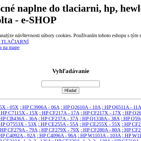
acné naplne do tlaciarni, hp, hew
nolta - e-SHOP
 analýze návštevnosti súbory cookies. Používaním tohoto eshopu s tým 
 TLAČIARNÍ
a na mape
Vyhľadávanie
5X - 05X
: HP C3906A - 06A
: HP Q2610A - 10A
: HP Q6511A - 11
: HP C7115X - 15X
: HP CF217A - 17A
: HP CF217X - 17X
: HP Q2
 HP CB436A - 36A
: HP CF237A - 37A
: HP Q1338A - 38A
: HP Q59
 HP Q7553X - 53X
: HP CE255A - 55A
: HP CE255X - 55X
: HP CF2
 HP CF279A - 79A
: HP CF279X - 79X
: HP CF280A - 80A
: HP CF2
 HP C4092A - 92A
: HP C4096A - 96A
: HP W1103A - 103A
: HP W1