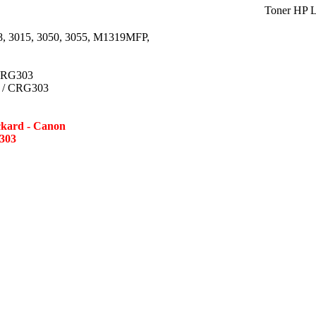
Toner HP 
28, 3015, 3050, 3055, M1319MFP,
 CRG303
4 / CRG303
ckard - Canon
 303